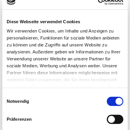
Diese Seite verwendet unterschiedliche Cookie-Typen.
Einige Cookies werden von Drittparteien platziert, die auf
unseren Seiten erscheinen.
Diese Webseite verwendet Cookies
Wir verwenden Cookies, um Inhalte und Anzeigen zu
Sie können Ihre Einwilligung jederzeit von der Cookie-
personalisieren, Funktionen für soziale Medien anbieten
Erklärung auf unserer Website ändern oder widerrufen.
zu können und die Zugriffe auf unsere Website zu
analysieren. Außerdem geben wir Informationen zu Ihrer
Erfahren Sie in unserer Datenschutzrichtlinie mehr
Verwendung unserer Website an unsere Partner für
darüber, wer wir sind, wie Sie uns kontaktieren können
soziale Medien, Werbung und Analysen weiter. Unsere
und wie wir personenbezogene Daten verarbeiten.
Partner führen diese Informationen möglicherweise mit
weiteren Daten zusammen, die Sie ihnen bereitgestellt
Bitte geben Sie Ihre Einwilligungs-ID und das Datum an,
haben oder die sie im Rahmen Ihrer Nutzung der Dienste
wenn Sie uns bezüglich Ihrer Einwilligung kontaktieren.
gesammelt haben.
Einwilligungsauswahl
Ihre Einwilligung trifft auf die folgenden Domains zu:
Notwendig
foerya.com
Ihr aktueller Zustand: Ablehnen.
Präferenzen
Einwilligung ändern