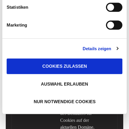
Statistiken
Die Cookie-Erklärung wurde das letzte Mal am
19/07/2023 von
Cookiebot
aktualisiert:
Marketing
Notwendig (1)
Notwendige Cookies helfen dabei, eine Webseite
Details zeigen
nutzbar zu machen, indem sie Grundfunktionen wie
Seitennavigation und Zugriff auf sichere Bereiche der
Webseite ermöglichen. Die Webseite kann ohne diese
COOKIES ZULASSEN
Cookies nicht richtig funktionieren.
Maximale
AUSWAHL ERLAUBEN
Name
Anbieter
Zweck
Speicherda
CookieCo
Cookiebot
Speichert den
1 Jahr
NUR NOTWENDIGE COOKIES
nsent
Zustimmungsstatus
des Benutzers für
Cookies auf der
aktuellen Domäne.